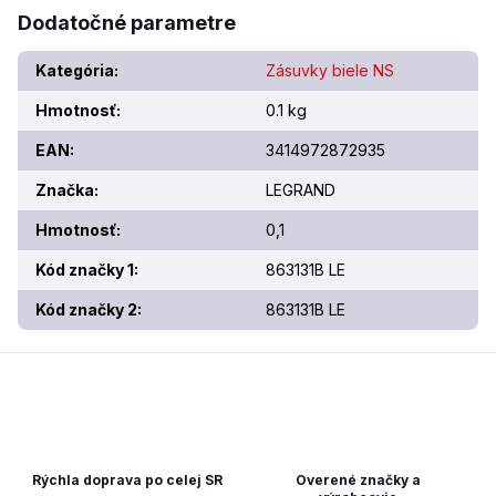
Dodatočné parametre
Kategória
:
Zásuvky biele NS
Hmotnosť
:
0.1 kg
EAN
:
3414972872935
Značka
:
LEGRAND
Hmotnosť
:
0,1
Kód značky 1
:
863131B LE
Kód značky 2
:
863131B LE
Rýchla doprava po celej SR
Overené značky a