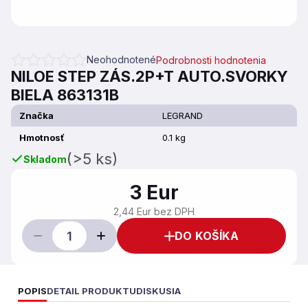
Neohodnotené
Podrobnosti hodnotenia
Priemerné hodnotenie produktu je 0,0 z 5 hviezdičiek.
NILOE STEP ZÁS.2P+T AUTO.SVORKY
BIELA 863131B
Značka
LEGRAND
Hmotnosť
0.1 kg
(>5 ks)
Skladom
3 Eur
2,44 Eur bez DPH
DO KOŠÍKA
POPIS
DETAIL PRODUKTU
DISKUSIA