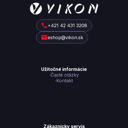
Z
á
p
ä
t
+421 42 431 3208
i
eshop@vikon.sk
e
Užitočné informácie
Časté otázky
Kontakt
Zákaznícky servis