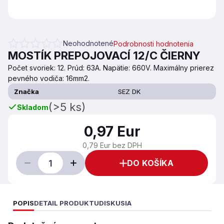
Neohodnotené
Podrobnosti hodnotenia
Priemerné hodnotenie produktu je 0,0 z 5 hviezdičiek.
MOSTÍK PREPOJOVACÍ 12/C ČIERNY
Počet svoriek: 12. Prúd: 63A. Napätie: 660V. Maximálny prierez
pevného vodiča: 16mm2.
Značka
SEZ DK
(>5 ks)
Skladom
0,97 Eur
0,79 Eur bez DPH
DO KOŠÍKA
POPIS
DETAIL PRODUKTU
DISKUSIA