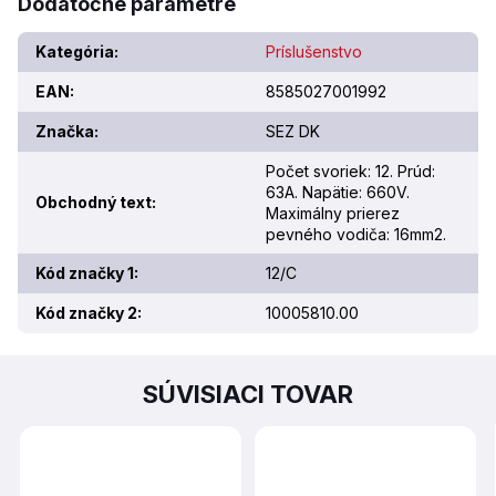
Dodatočné parametre
Kategória
:
Príslušenstvo
EAN
:
8585027001992
Značka
:
SEZ DK
Počet svoriek: 12. Prúd:
63A. Napätie: 660V.
Obchodný text
:
Maximálny prierez
pevného vodiča: 16mm2.
Kód značky 1
:
12/C
Kód značky 2
:
10005810.00
SÚVISIACI TOVAR