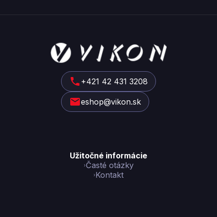
Z
á
p
ä
t
+421 42 431 3208
i
eshop@vikon.sk
e
Užitočné informácie
Časté otázky
Kontakt