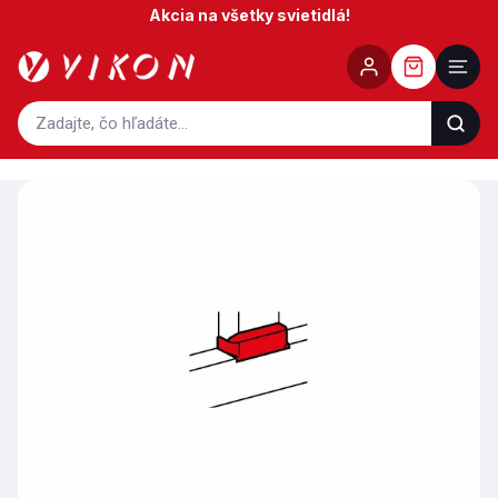
Prejsť
Akcia na všetky svietidlá!
na
obsah