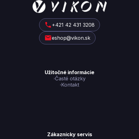
á
p
ä
t
+421 42 431 3208
i
eshop@vikon.sk
e
Užitočné informácie
Časté otázky
Kontakt
Zákaznícky servis