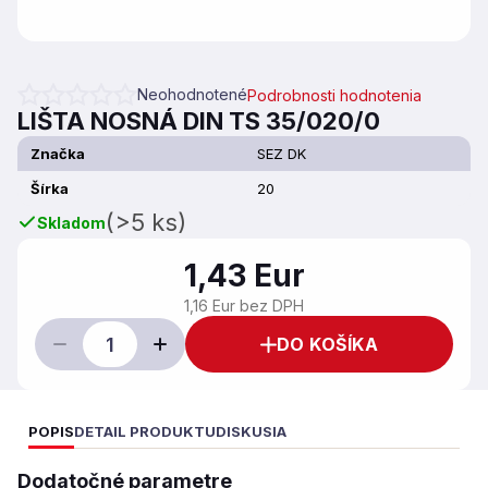
Neohodnotené
Podrobnosti hodnotenia
Priemerné hodnotenie produktu je 0,0 z 5 hviezdičiek.
LIŠTA NOSNÁ DIN TS 35/020/0
Značka
SEZ DK
Šírka
20
(>5 ks)
Skladom
1,43 Eur
1,16 Eur bez DPH
DO KOŠÍKA
POPIS
DETAIL PRODUKTU
DISKUSIA
Dodatočné parametre