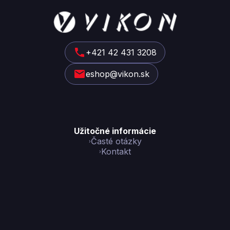
Z
á
p
ä
t
+421 42 431 3208
i
eshop@vikon.sk
e
Užitočné informácie
Časté otázky
Kontakt