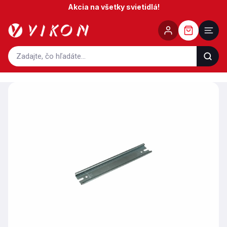
Prejsť
Akcia na všetky svietidlá!
na
obsah