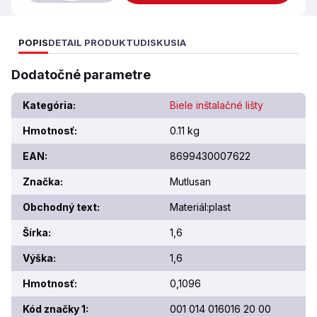
POPIS
DETAIL PRODUKTU
DISKUSIA
Dodatočné parametre
Kategória
:
Biele inštalačné lišty
Hmotnosť
:
0.11 kg
EAN
:
8699430007622
Značka
:
Mutlusan
Obchodný text
:
Materiál:plast
Šírka
:
1,6
Výška
:
1,6
Hmotnosť
:
0,1096
Kód značky 1
:
001 014 016016 20 00