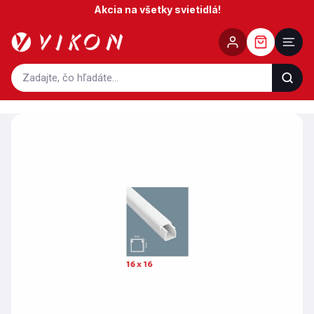
Prejsť
Akcia na všetky svietidlá!
na
obsah