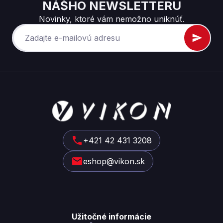
NÁŠHO NEWSLETTERU
Novinky, ktoré vám nemožno uniknúť.
Z
á
p
ä
t
+421 42 431 3208
i
eshop@vikon.sk
e
Užitočné informácie