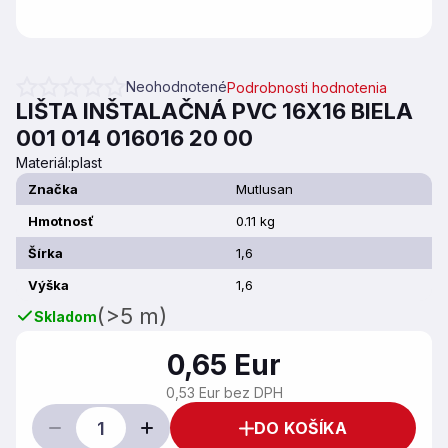
Neohodnotené
Podrobnosti hodnotenia
Priemerné hodnotenie produktu je 0,0 z 5 hviezdičiek.
LIŠTA INŠTALAČNÁ PVC 16X16 BIELA
001 014 016016 20 00
Materiál:plast
Značka
Mutlusan
Hmotnosť
0.11 kg
Šírka
1,6
Výška
1,6
(>5 m)
Skladom
0,65 Eur
0,53 Eur bez DPH
DO KOŠÍKA