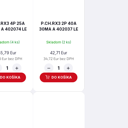
.RX3 4P 25A
P.CH.RX3 2P 40A
A 402074 LE
30MA A 402037 LE
ladom
(4 ks)
Skladom
(2 ks)
45,79 Eur
42,71 Eur
3 Eur bez DPH
34,72 Eur bez DPH
+
−
+
DO KOŠÍKA
DO KOŠÍKA