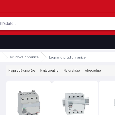
Prúdové chrániče
Legrand prúd.chrániče
R
Najpredávanejšie
Najlacnejšie
Najdrahšie
Abecedne
a
d
V
e
ý
n
p
i
i
e
s
p
p
r