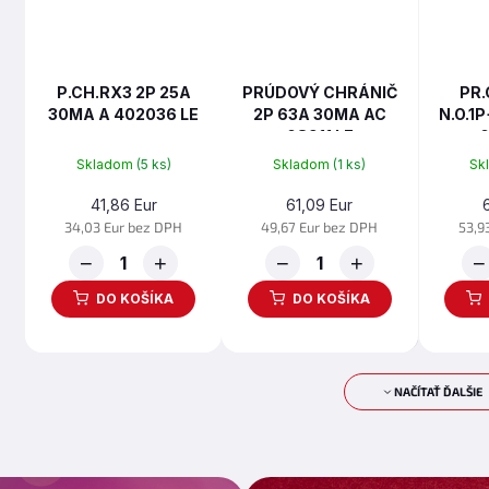
P.CH.RX3 2P 25A
PRÚDOVÝ CHRÁNIČ
PR.
30MA A 402036 LE
2P 63A 30MA AC
N.O.1
08911 LE
0
Skladom
(5 ks)
Skladom
(1 ks)
Sk
41,86 Eur
61,09 Eur
34,03 Eur bez DPH
49,67 Eur bez DPH
53,9
−
+
−
+
−
DO KOŠÍKA
DO KOŠÍKA
NAČÍTAŤ ĎALŠIE
O
S
v
t
l
r
á
á
d