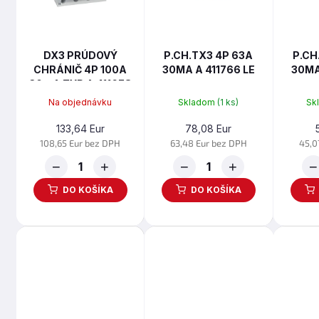
r
o
o
d
d
u
u
k
DX3 PRÚDOVÝ
P.CH.TX3 4P 63A
P.CH
k
CHRÁNIČ 4P 100A
30MA A 411766 LE
30MA
t
t
30mA TYP A 411678
o
o
LE
v
Na objednávku
Skladom
(1 ks)
Sk
v
133,64 Eur
78,08 Eur
108,65 Eur bez DPH
63,48 Eur bez DPH
45,0
−
+
−
+
−
DO KOŠÍKA
DO KOŠÍKA