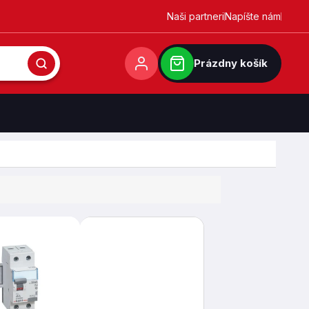
Naši partneri
Napíšte nám
Prázdny košík