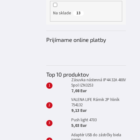
l
Na sklade
13
Prijímame online platby
Top 10 produktov
Zásuvka nástenná IP44 32A 400V
5pol IZN3253
7,08 Eur
VALENA LIFE Rámik 2P hliník
754132
9,13 Eur
Push light 4703
5,03 Eur
Adaptér USB do zástrčky biela