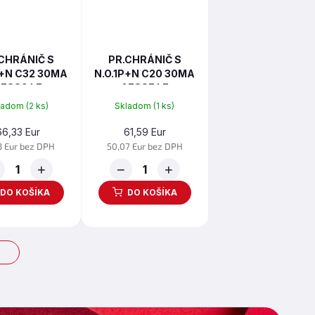
CHRÁNIČ S
PR.CHRÁNIČ S
P+N C32 30MA
N.O.1P+N C20 30MA
7889 LE
07887 LE
ladom
(2 ks)
Skladom
(1 ks)
66,33 Eur
61,59 Eur
3 Eur bez DPH
50,07 Eur bez DPH
+
−
+
DO KOŠÍKA
DO KOŠÍKA