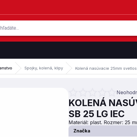
šenstvo
Spojky, kolená, klipy
Kolená nasúvacie 25mm svetlos
Neohodn
Priemerné hodnotenie produktu je 
KOLENÁ NASÚ
SB 25 LG IEC
Materiál: plast. Rozmer: 25 m
Značka