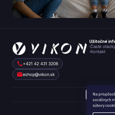
Z
Užitočné in
á
Časté otázk
Kontakt
p
ä
t
+421 42 431 3208
i
eshop@vikon.sk
e
Na prispôsob
sociálnych m
Cop
súbory cooki