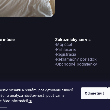
formácie
Zákaznícky servis
y
Môj účet
Prihlásenie
Registrácia
Reklamačný poriadok
Obchodné podmienky
enie obsahu a reklám, poskytovanie funkcií
Odmietnuť
édií a analýzu návštevnosti používame
yright 2026
Vikon
. Všetky práva vyhradené.
Upraviť nastavenie co
e. Viac informácií
tu
.
Vytvoril Shoptet Preium
|
Made with
💙
by
Teapot