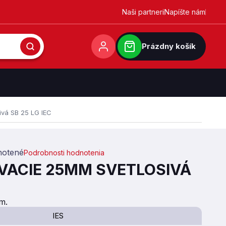
Naši partneri
Napíšte nám
Prázdny košík
ivá SB 25 LG IEC
otené
Podrobnosti hodnotenia
0,0 z 5 hviezdičiek.
VACIE 25MM SVETLOSIVÁ
m.
IES