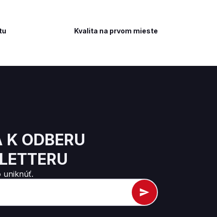
tu
Kvalita na prvom mieste
A K ODBERU
LETTERU
 uniknúť.