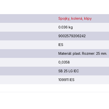
Spojky, kolená, klipy
0.036 kg
9002579206242
IES
Materiál: plast. Rozmer: 25 mm.
0,0358
SB 25 LG IEC
109911 IES