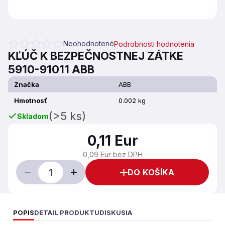
Neohodnotené
Podrobnosti hodnotenia
Priemerné hodnotenie produktu je 0,0 z 5 hviezdičiek.
KĽÚČ K BEZPEČNOSTNEJ ZÁTKE
5910-91011 ABB
Značka
ABB
Hmotnosť
0.002 kg
(>5 ks)
Skladom
0,11 Eur
0,09 Eur bez DPH
DO KOŠÍKA
POPIS
DETAIL PRODUKTU
DISKUSIA