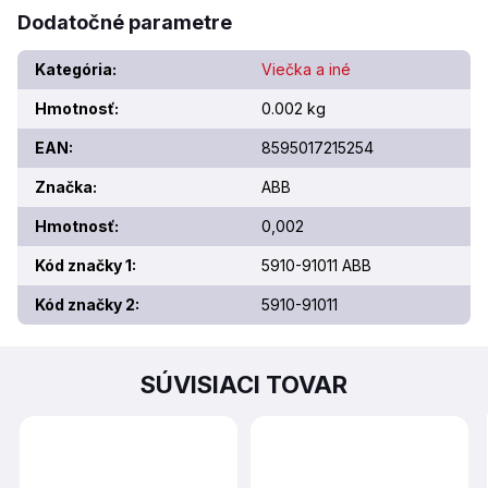
Dodatočné parametre
Kategória
:
Viečka a iné
Hmotnosť
:
0.002 kg
EAN
:
8595017215254
Značka
:
ABB
Hmotnosť
:
0,002
Kód značky 1
:
5910-91011 ABB
Kód značky 2
:
5910-91011
SÚVISIACI TOVAR