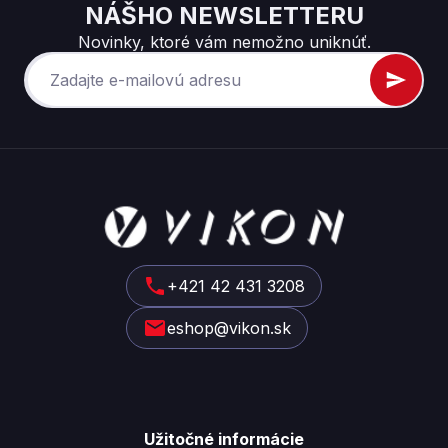
NÁŠHO NEWSLETTERU
Novinky, ktoré vám nemožno uniknúť.
Z
á
p
ä
t
+421 42 431 3208
i
eshop@vikon.sk
e
Užitočné informácie