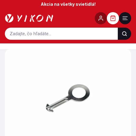
Prejsť
Akcia na všetky svietidlá!
na
obsah