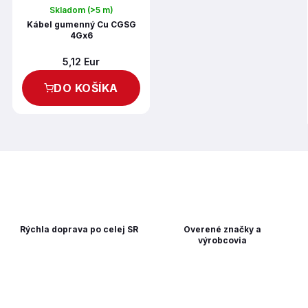
Skladom
(>5 m)
Kábel gumenný Cu CGSG
4Gx6
5,12 Eur
DO KOŠÍKA
Rýchla doprava po celej SR
Overené značky a
výrobcovia