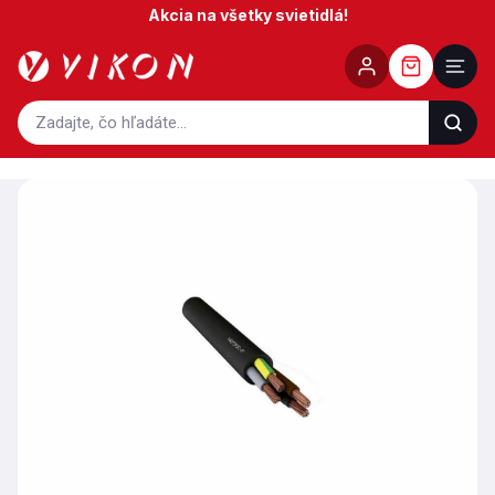
Prejsť
Akcia na všetky svietidlá!
na
obsah