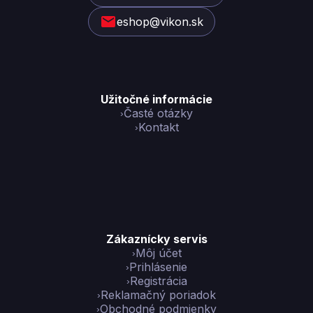
i
eshop@vikon.sk
e
Užitočné informácie
Časté otázky
Kontakt
Zákaznícky servis
Môj účet
Prihlásenie
Registrácia
Reklamačný poriadok
Obchodné podmienky