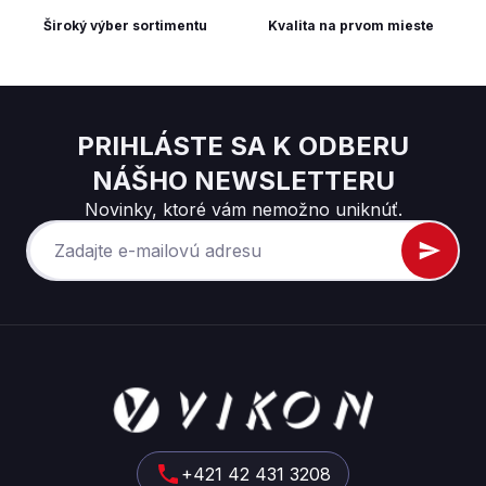
Široký výber sortimentu
Kvalita na prvom mieste
PRIHLÁSTE SA K ODBERU
NÁŠHO NEWSLETTERU
Novinky, ktoré vám nemožno uniknúť.
Z
á
p
ä
t
+421 42 431 3208