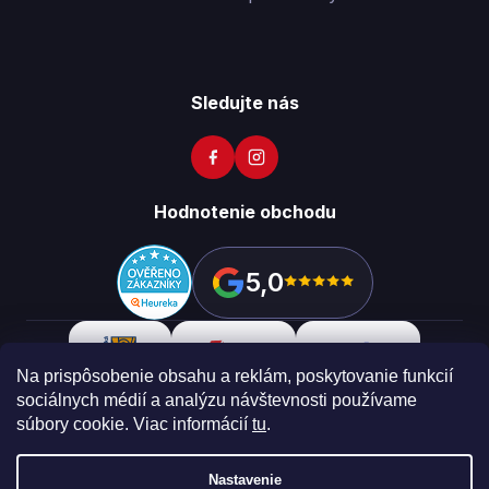
Sledujte nás
Hodnotenie obchodu
5,0
Na prispôsobenie obsahu a reklám, poskytovanie funkcií
sociálnych médií a analýzu návštevnosti používame
súbory cookie. Viac informácií
tu
.
Copyright 2026
Vikon
. Všetky práva vyhradené.
Upraviť
nastavenie cookies
Nastavenie