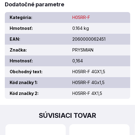
Dodatočné parametre
Kategória
:
H05RR-F
Hmotnosť
:
0.164 kg
EAN
:
2060000062451
Značka
:
PRYSMIAN
Hmotnosť
:
0,164
Obchodný text
:
H05RR-F 4GX1,5
Kód značky 1
:
H05RR-F 4Gx1,5
Kód značky 2
:
H05RR-F 4X1,5
SÚVISIACI TOVAR