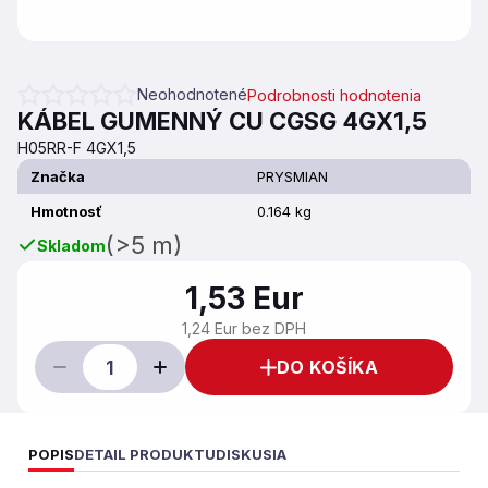
Neohodnotené
Podrobnosti hodnotenia
Priemerné hodnotenie produktu je 0,0 z 5 hviezdičiek.
KÁBEL GUMENNÝ CU CGSG 4GX1,5
H05RR-F 4GX1,5
Značka
PRYSMIAN
Hmotnosť
0.164 kg
(>5 m)
Skladom
1,53 Eur
1,24 Eur bez DPH
DO KOŠÍKA
POPIS
DETAIL PRODUKTU
DISKUSIA