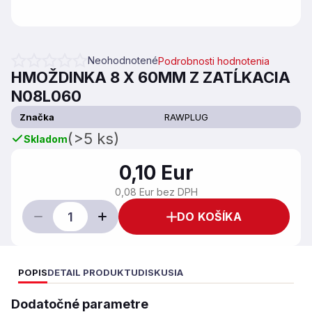
Neohodnotené
Podrobnosti hodnotenia
Priemerné hodnotenie produktu je 0,0 z 5 hviezdičiek.
HMOŽDINKA 8 X 60MM Z ZATĹKACIA
N08L060
Značka
RAWPLUG
(>5 ks)
Skladom
0,10 Eur
0,08 Eur bez DPH
DO KOŠÍKA
POPIS
DETAIL PRODUKTU
DISKUSIA
Dodatočné parametre