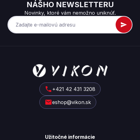
NÁŠHO NEWSLETTERU
Novinky, ktoré vám nemožno uniknúť.
Z
á
p
ä
t
+421 42 431 3208
i
eshop@vikon.sk
e
Užitočné informácie