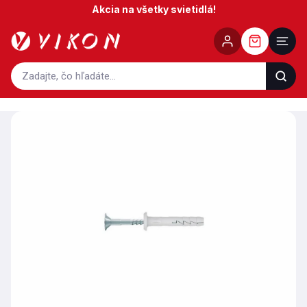
Prejsť
Akcia na všetky svietidlá!
na
obsah