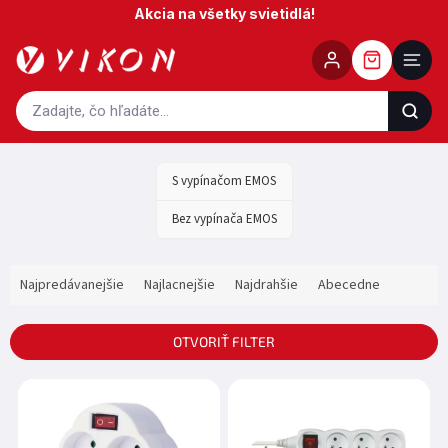
Prejsť
Akcia na všetky svietidlá!
na
obsah
S vypínačom EMOS
Bez vypínača EMOS
R
Najpredávanejšie
Najlacnejšie
Najdrahšie
Abecedne
a
d
e
OTVORIŤ FILTER
n
i
V
e
ý
p
p