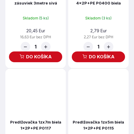
zásuviek 3metre sivá
4x2P+PE P0400 biela
P53874
Skladom
(5 ks)
Skladom
(3 ks)
20,45 Eur
2,79 Eur
16,63 Eur bez DPH
2,27 Eur bez DPH
−
+
−
+
DO KOŠÍKA
DO KOŠÍKA
Predlžovačka 1zx7m biela
Predlžovačka 1zx5m biela
1x2P+PE P0117
1x2P+PE P0115