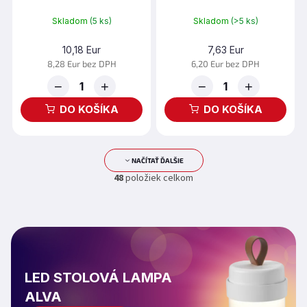
Skladom
(5 ks)
Skladom
(>5 ks)
10,18 Eur
7,63 Eur
8,28 Eur bez DPH
6,20 Eur bez DPH
−
+
−
+
DO KOŠÍKA
DO KOŠÍKA
NAČÍTAŤ ĎALŠIE
O
S
48
položiek celkom
v
t
l
r
á
á
d
n
k
a
o
c
v
i
a
e
LED STOLOVÁ LAMPA
n
p
i
ALVA
r
e