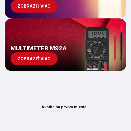
v
ZOBRAZIŤ VIAC
k
y
v
ý
p
i
s
MULTIMETER M92A
u
ZOBRAZIŤ VIAC
Kvalita na prvom mieste