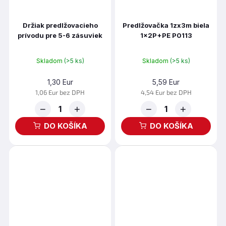
Držiak predlžovacieho
Predlžovačka 1zx3m biela
prívodu pre 5-6 zásuviek
1x2P+PE P0113
P0004C
Skladom
(>5 ks)
Skladom
(>5 ks)
1,30 Eur
5,59 Eur
1,06 Eur bez DPH
4,54 Eur bez DPH
−
+
−
+
DO KOŠÍKA
DO KOŠÍKA