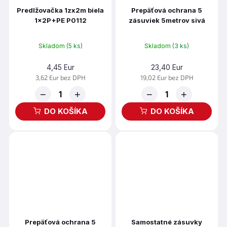
Predlžovačka 1zx2m biela
Prepäťová ochrana 5
1x2P+PE P0112
zásuviek 5metrov sivá
P53876
Skladom
(5 ks)
Skladom
(3 ks)
4,45 Eur
23,40 Eur
3,62 Eur bez DPH
19,02 Eur bez DPH
−
+
−
+
DO KOŠÍKA
DO KOŠÍKA
Prepäťová ochrana 5
Samostatné zásuvky