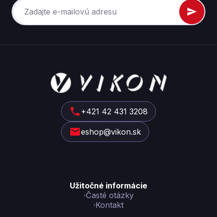
Z
á
p
ä
t
+421 42 431 3208
i
eshop@vikon.sk
e
Užitočné informácie
Časté otázky
Kontakt