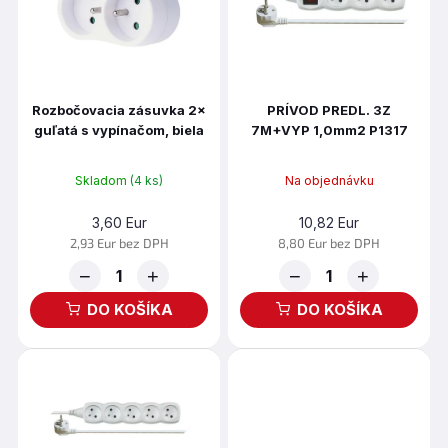
r
i
o
s
d
p
u
r
k
o
t
Rozbočovacia zásuvka 2×
PRÍVOD PREDL. 3Z
d
guľatá s vypínačom, biela
7M+VYP 1,0mm2 P1317
o
u
P0062
v
k
t
Skladom
(4 ks)
Na objednávku
o
3,60 Eur
10,82 Eur
v
2,93 Eur bez DPH
8,80 Eur bez DPH
−
+
−
+
DO KOŠÍKA
DO KOŠÍKA