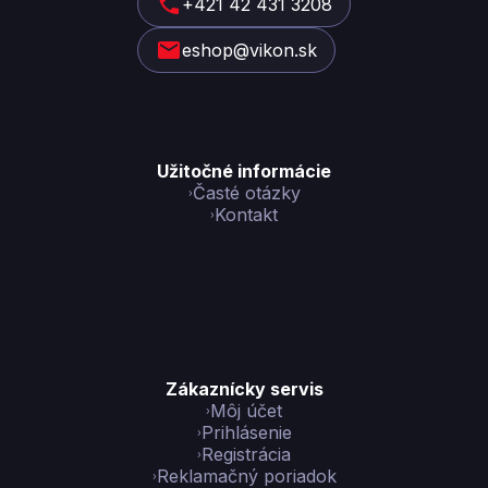
t
+421 42 431 3208
i
eshop@vikon.sk
e
Užitočné informácie
Časté otázky
Kontakt
Zákaznícky servis
Môj účet
Prihlásenie
Registrácia
Reklamačný poriadok