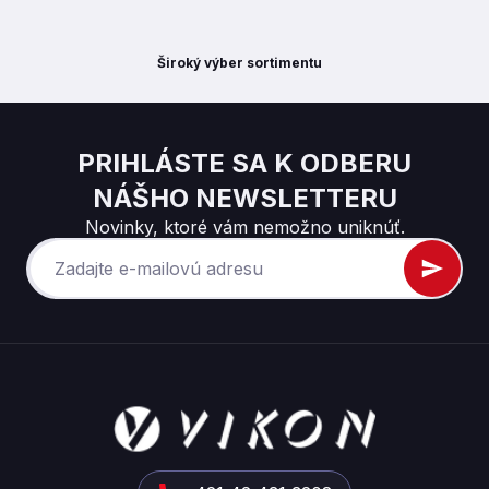
Široký výber sortimentu
PRIHLÁSTE SA K ODBERU
NÁŠHO NEWSLETTERU
Novinky, ktoré vám nemožno uniknúť.
Z
á
p
ä