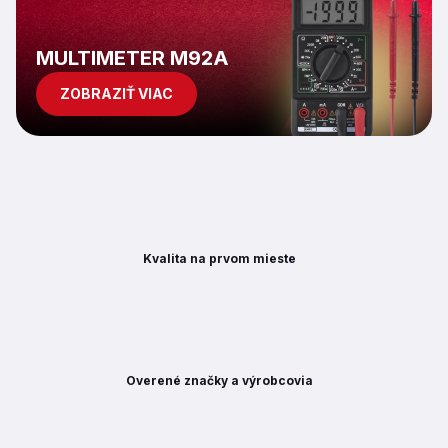
p
i
s
MULTIMETER M92A
u
ZOBRAZIŤ VIAC
Kvalita na prvom mieste
Overené značky a výrobcovia