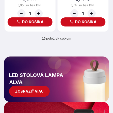
3,05 Eur bez DPH
3,74 Eur bez DPH
−
+
−
+
DO KOŠÍKA
DO KOŠÍKA
10
položiek celkom
O
v
l
á
d
a
c
i
LED STOLOVÁ LAMPA
e
ALVA
p
r
ZOBRAZIŤ VIAC
v
k
y
v
ý