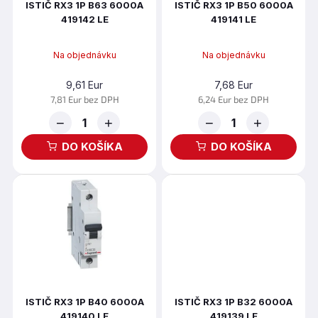
t
ISTIČ RX3 1P B63 6000A
ISTIČ RX3 1P B50 6000A
d
419142 LE
419141 LE
o
u
v
k
t
Na objednávku
Na objednávku
o
9,61 Eur
7,68 Eur
v
7,81 Eur bez DPH
6,24 Eur bez DPH
−
+
−
+
DO KOŠÍKA
DO KOŠÍKA
ISTIČ RX3 1P B40 6000A
ISTIČ RX3 1P B32 6000A
419140 LE
419139 LE