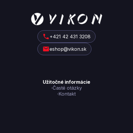
Z
á
p
ä
t
+421 42 431 3208
i
eshop@vikon.sk
e
Užitočné informácie
Časté otázky
Kontakt