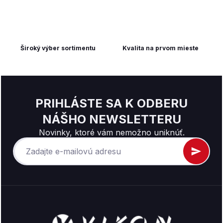
Široký výber sortimentu
Kvalita na prvom mieste
PRIHLÁSTE SA K ODBERU
NÁŠHO NEWSLETTERU
Novinky, ktoré vám nemožno uniknúť.
Z
á