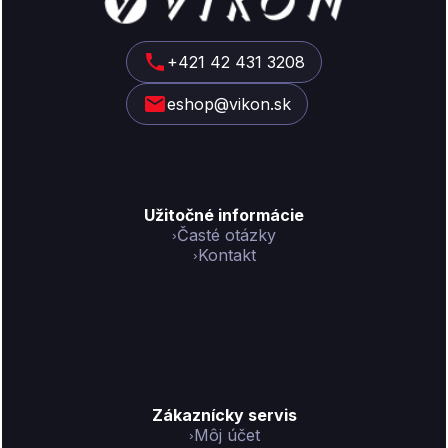
p
ä
t
+421 42 431 3208
i
eshop@vikon.sk
e
Užitočné informácie
Časté otázky
Kontakt
Zákaznícky servis
Môj účet