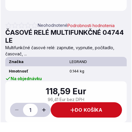
Neohodnotené
Podrobnosti hodnotenia
Priemerné hodnotenie produktu je 0,0 z 5 hviezdičiek.
ČASOVÉ RELÉ MULTIFUNKČNÉ 04744
LE
Multifunkčné časové relé: zapnutie, vypnutie, počítadlo,
časovač, ...
Značka
LEGRAND
Hmotnosť
0.144 kg
Na objednávku
118,59 Eur
96,41 Eur bez DPH
DO KOŠÍKA