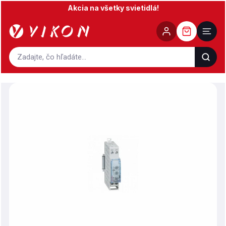
Prejsť
Akcia na všetky svietidlá!
na
obsah