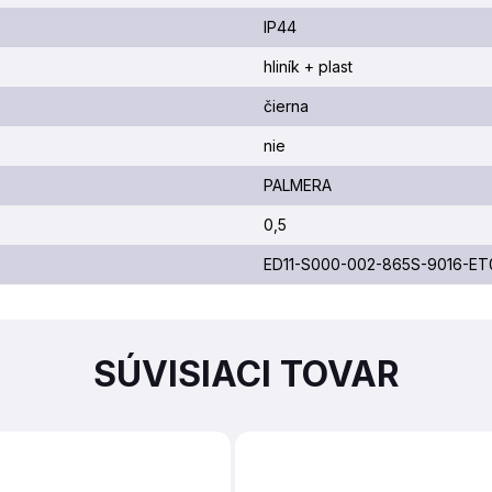
IP44
hliník + plast
čierna
nie
PALMERA
0,5
ED11-S000-002-865S-9016-E
SÚVISIACI TOVAR