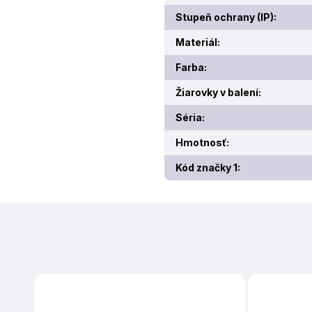
Stupeň ochrany (IP)
:
Materiál
:
Farba
:
Žiarovky v balení
:
Séria
:
Hmotnosť
:
Kód značky 1
: