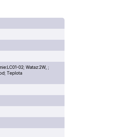
nie:LC01-02; Wataz:2W, ;
od; Teplota