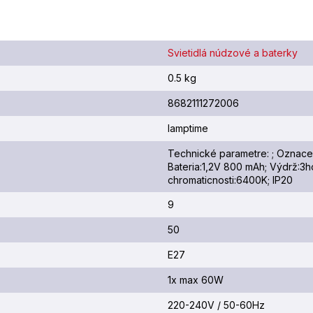
Svietidlá núdzové a baterky
0.5 kg
8682111272006
lamptime
Technické parametre: ; Oznace
Bateria:1,2V 800 mAh; Výdrž:3h
chromaticnosti:6400K; IP20
9
50
E27
1x max 60W
220-240V / 50-60Hz