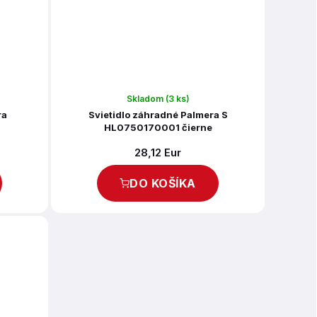
Skladom
(3 ks)
ra
Svietidlo záhradné Palmera S
HL0750170001 čierne
28,12 Eur
DO KOŠÍKA