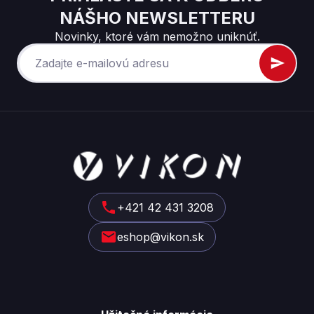
NÁŠHO NEWSLETTERU
Novinky, ktoré vám nemožno uniknúť.
Z
á
p
ä
t
+421 42 431 3208
i
eshop@vikon.sk
e