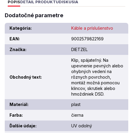
POPIS
DETAIL PRODUKTU
DISKUSIA
Dodatočné parametre
Kategória
:
Káble a príslušenstvo
EAN
:
9002579822169
Značka
:
DIETZEL
Klip, spájateľný. Na
upevnenie pevných alebo
ohybných vedení na
Obchodný text
:
rôznych povrchoch,
montáž možná pomocou
klincov, skrutiek alebo
hmoždiniek DSD.
Materiál
:
plast
Farba
:
čierna
Ďalšie údaje
:
UV odolný