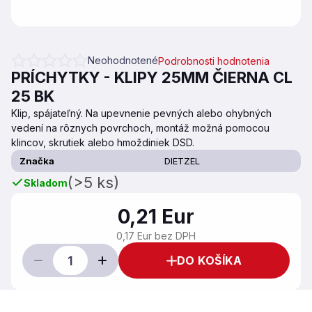
Neohodnotené
Podrobnosti hodnotenia
Priemerné hodnotenie produktu je 0,0 z 5 hviezdičiek.
PRÍCHYTKY - KLIPY 25MM ČIERNA CL
25 BK
Klip, spájateľný. Na upevnenie pevných alebo ohybných
vedení na rôznych povrchoch, montáž možná pomocou
klincov, skrutiek alebo hmoždiniek DSD.
Značka
DIETZEL
(>5 ks)
Skladom
0,21 Eur
0,17 Eur bez DPH
DO KOŠÍKA