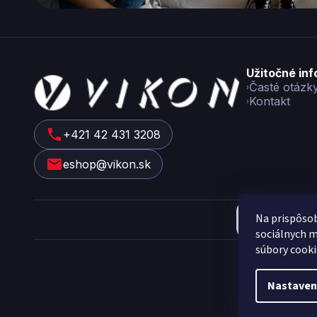
Z
Užitočné in
á
Časté otázk
Kontakt
p
ä
t
+421 42 431 3208
i
eshop@vikon.sk
e
Na prispôsob
sociálnych m
Cop
súbory cooki
Nastaven