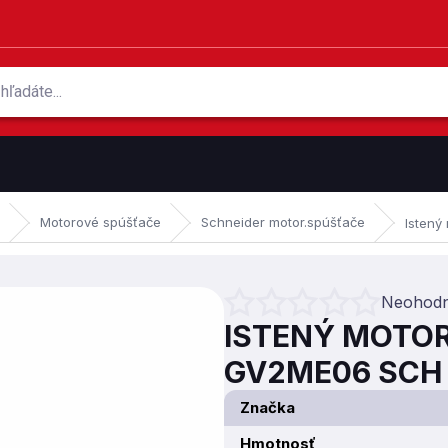
Motorové spúšťače
Schneider motor.spúšťače
Istený
Neohodn
Priemerné hodnotenie produktu je 
ISTENÝ MOTOR
GV2ME06 SCH
Značka
Hmotnosť