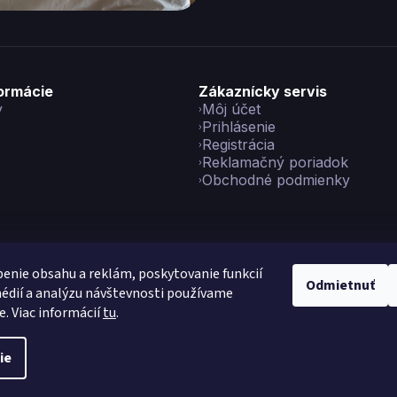
formácie
Zákaznícky servis
y
Môj účet
Prihlásenie
Registrácia
Reklamačný poriadok
Obchodné podmienky
enie obsahu a reklám, poskytovanie funkcií
Odmietnuť
édií a analýzu návštevnosti používame
yright 2026
Vikon
. Všetky práva vyhradené.
Upraviť nastavenie co
e. Viac informácií
tu
.
Vytvoril Shoptet Preium
|
Made with
💙
by
Teapot
ie