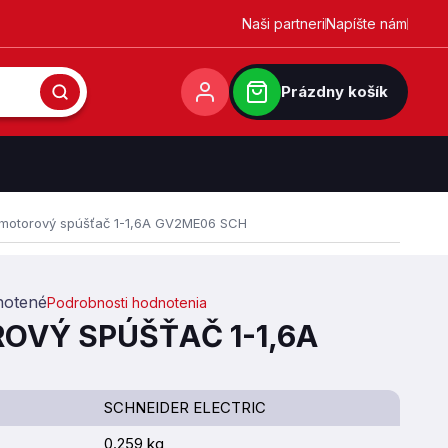
Naši partneri
Napíšte nám
Prázdny košík
 motorový spúšťač 1-1,6A GV2ME06 SCH
otené
Podrobnosti hodnotenia
0,0 z 5 hviezdičiek.
OVÝ SPÚŠŤAČ 1-1,6A
SCHNEIDER ELECTRIC
0.259 kg