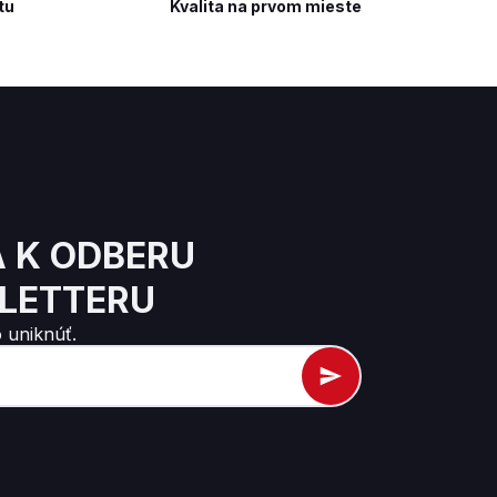
tu
Kvalita na prvom mieste
A K ODBERU
LETTERU
 uniknúť.