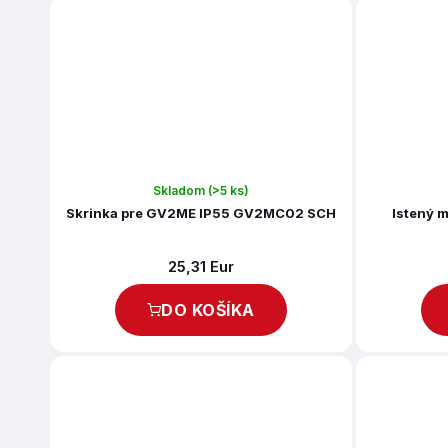
Skladom
(>5 ks)
Skrinka pre GV2ME IP55 GV2MC02 SCH
Istený m
25,31 Eur
DO KOŠÍKA