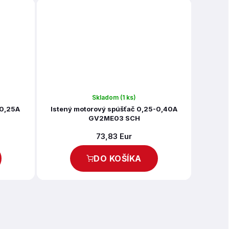
Skladom
(1 ks)
-0,25A
Istený motorový spúšťač 0,25-0,40A
GV2ME03 SCH
73,83 Eur
DO KOŠÍKA