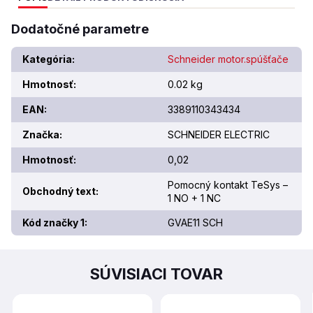
Dodatočné parametre
Kategória
:
Schneider motor.spúšťače
Hmotnosť
:
0.02 kg
EAN
:
3389110343434
Značka
:
SCHNEIDER ELECTRIC
Hmotnosť
:
0,02
Pomocný kontakt TeSys –
Obchodný text
:
1 NO + 1 NC
Kód značky 1
:
GVAE11 SCH
SÚVISIACI TOVAR