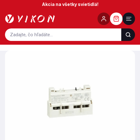
Prejsť
Akcia na všetky svietidlá!
na
obsah