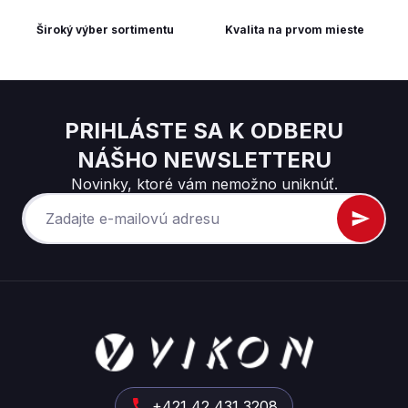
Široký výber sortimentu
Kvalita na prvom mieste
PRIHLÁSTE SA K ODBERU
NÁŠHO NEWSLETTERU
Novinky, ktoré vám nemožno uniknúť.
Z
á
p
ä
t
+421 42 431 3208