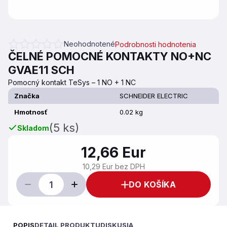
Neohodnotené
Podrobnosti hodnotenia
Priemerné hodnotenie produktu je 0,0 z 5 hviezdičiek.
ČELNÉ POMOCNÉ KONTAKTY NO+NC
GVAE11 SCH
Pomocný kontakt TeSys – 1 NO + 1 NC
Značka
SCHNEIDER ELECTRIC
Hmotnosť
0.02 kg
(5 ks)
Skladom
12,66 Eur
10,29 Eur bez DPH
DO KOŠÍKA
POPIS
DETAIL PRODUKTU
DISKUSIA