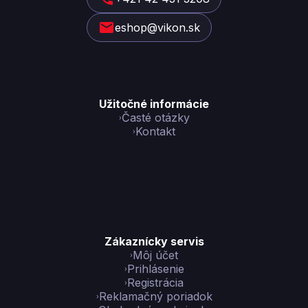
i
eshop@vikon.sk
e
Užitočné informácie
Časté otázky
Kontakt
Zákaznícky servis
Môj účet
Prihlásenie
Registrácia
Reklamačný poriadok